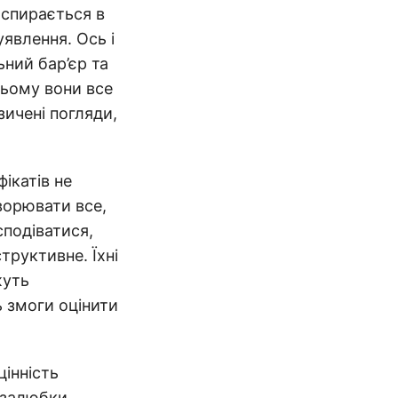
 спирається в
явлення. Ось і
ний бар’єр та
цьому вони все
ичені погляди,
ікатів не
ворювати все,
сподіватися,
труктивне. Їхні
жуть
ь змоги оцінити
інність
, залюбки