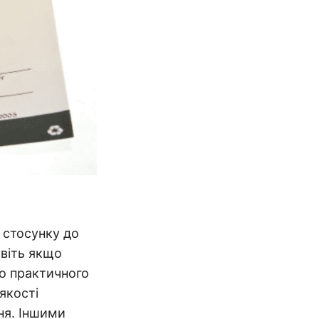
 стосунку до
авіть якщо
го практичного
якості
ня. Іншими