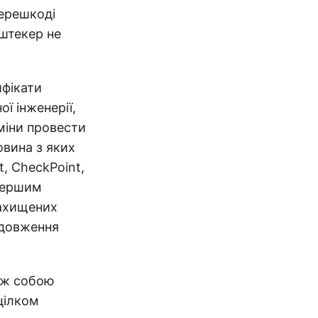
перешкоді
 штекер не
ифікати
ї інженерії,
міни провести
овина з яких
, CheckPoint,
 першим
захищених
одовження
між собою
 цілком