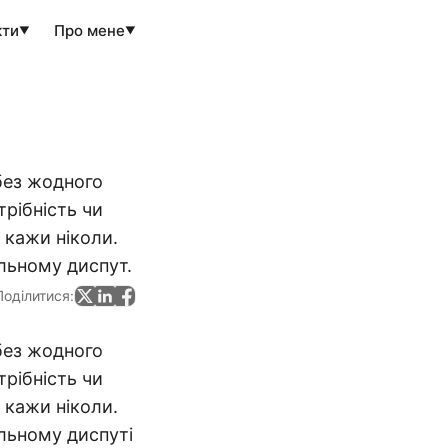
кти
Про мене
▼
▼
без жодного
трібність чи
 кажи ніколи.
льному диспут.
Поділитися:
без жодного
трібність чи
 кажи ніколи.
льному диспуті