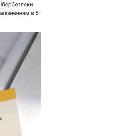
кібербезпеки
запізненням в 5-