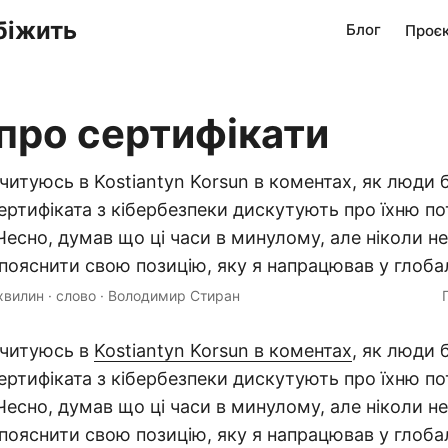
біжить
Блог
Проє
про сертифікати
читуюсь в Kostiantyn Korsun в коментах, як люди 
ертифіката з кібербезпеки дискутують про їхню по
 Чесно, думав що ці часи в минулому, але ніколи не
ояснити свою позицію, яку я напрацював у глоба
хвилин
·
слово
·
Володимир Стиран
ачитуюсь в
Kostiantyn Korsun в коментах
, як люди 
ертифіката з кібербезпеки дискутують про їхню по
 Чесно, думав що ці часи в минулому, але ніколи не
ояснити свою позицію, яку я напрацював у глоба