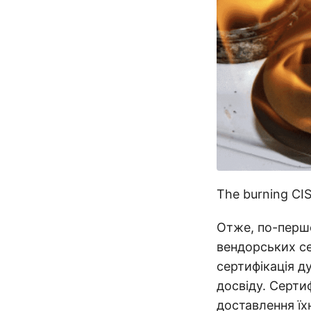
The burning CISS
Отже, по-перше
вендорських се
сертифікація д
досвіду. Серти
доставлення їх