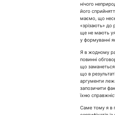
нічого неприро
його сприйнятт
маємо, що несе
«зрізають» до 
ще не мають уя
у формуванні я
Я в жодному ра
повинні обгово
що заманеться, 
що в результат
аргументи лежа
запозичити фак
їхню справжніс
Саме тому я в 
сертифікатів із