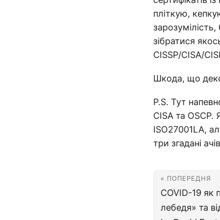
пліткую, кепку
зарозумілість, 
зібратися якос
CISSP/CISA/CIS
Шкода, що декол
P.S. Тут напев
CISA та OSCP. 
ISO27001LA, ал
три згадані ачі
« ПОПЕРЕДНЯ
COVID-19 як 
лебедя» та в