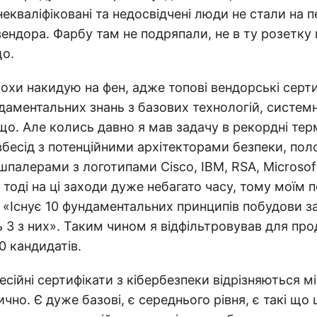
екваліфіковані та недосвідчені люди не стали на 
вендора. Фарбу там не подряпали, не в ту розетку
о.
трохи накидую на фен, адже топові вендорські серт
аментальних знань з базових технологій, системно
що. Але колись давно я мав задачу в рекордні тер
вбесід з потенційними архітекторами безпеки, пол
шпалерами з логотипами Cisco, IBM, RSA, Microsoft
тоді на ці заходи дуже небагато часу, тому моїм
 «Існує 10 фундаментальних принципів побудови 
ь 3 з них». Таким чином я відфільтровував для пр
10 кандидатів.
есійні сертифікати з кібербезпеки відрізняються 
чно. Є дуже базові, є середнього рівня, є такі що