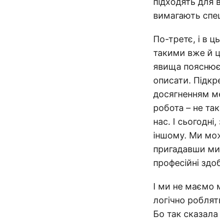
підходять для 
вимагають спец
По-третє, і в 
такими вже й ц
явища пояснюєт
описати. Підк
досягненням ме
робота – не та
нас. І сьогодні
іншому. Ми мож
пригадавши мин
професійні здоб
І ми не маємо 
логічно роблят
Бо так сказала