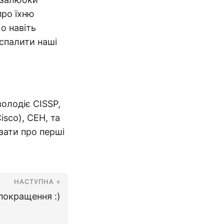
про їхню
мо навіть
 спалити наші
володіє CISSP,
sco), CEH, та
зати про перші
НАСТУПНА »
покращення :)