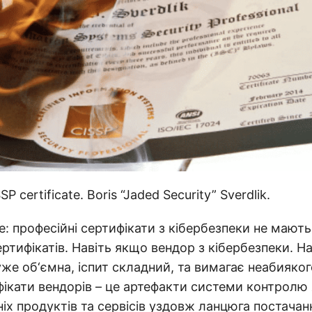
P certificate. Boris “Jaded Security” Sverdlik.
: професійні сертифікати з кібербезпеки не мають
ртифікатів. Навіть якщо вендор з кібербезпеки. Н
уже об‘ємна, іспит складний, та вимагає неабияко
фікати вендорів – це артефакти системи контролю 
ніх продуктів та сервісів уздовж ланцюга постачан