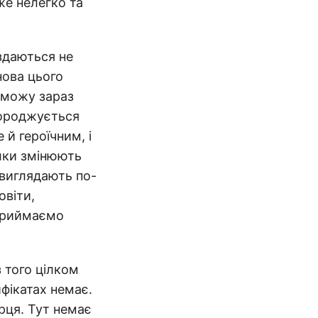
же нелегко та
 здаються не
нова цього
зможу зараз
городжується
 й героїчним, і
илки змінюють
ї виглядають по-
овіти,
сприймаємо
з того цілком
ифікатах немає.
рця. Тут немає