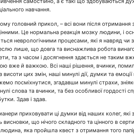
вивчення самостійно, а є такі що здобуваються ду
іального навчання.
цьому головний прикол, – всі вони після отримання
інними. Це нормальна реакція мозку людини, і ос
ься неврологічними процесами, які я навряд чи 
реслю лише, що довга та виснажлива робота вина
ти, та з часом і досягнення здається не таким вже
кою вже й важкою. Всі наші рішення, вчинки, пом
, з висоти цих змін, наші минулі дії, думки та емоці
емо посміхнутися, згадавши минулі страхи, зніяк
улі слова та вчинки, та без особливої гордості 
утки. Здав і здав.
манери приховувати ці думки від наших колег, які 
ь висновки, що нічого складного та цінного в серт
 людина, яка пройшла квест з отримання того папі