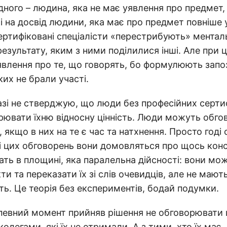
дного – людина, яка не має уявлення про предмет,
і на досвід людини, яка має про предмет повніше у
ртифіковані спеціалісти «перестрибують» менталь
результату, яким з ними поділилися інші. Але при 
влення про те, що говорять, бо формулюють запоз
ких не брали участі.
зі не стверджую, що люди без професійних сертиф
рювати їхню відносну цінність. Люди можуть обго
якщо в них на те є час та натхнення. Просто годі 
і цих обговорень вони домовляться про щось конс
ть в площині, яка паралельна дійсності: вони мо
ти та переказати їх зі слів очевидців, але не мают
ть. Це теорія без експериментів, бодай подумки.
певний момент прийняв рішення не обговорювати ц
 колегами, які їх не отримали. А з тими, хто їх має