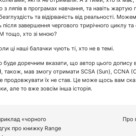
ю з ляпів в програмах навчання, та навіть жартую 
безглуздість та відірваність від реальності. Може
ь після завершення чергового трирічного циклу та
M тощо, хто зі мною?
и ці наші балачки чують ті, хто не в темі.
но буде доречним вказати, що автор цього допису 
Я, також, мав змогу отримати SCSA (Sun), CCNA (Ci
е продовжувати їх не став. Це може щось вам ска
вки, але то вже зовсім інша історія.
приклад «чорного
Про 
ідгук про книжку Range