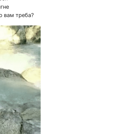
ягне
но вам треба?