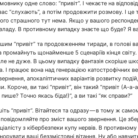
овнику одне слово: “привіт”. І чекаєте на відпові
вас “слухають”, а потім продовжити розмову. І це 
чого страшного тут нема. Якщо у вашого респонде
ладу. В противному випадку знаєте що буде? Я в
им “привіт” та продовженням тиради, в голові в
 промайнуть щонайменше 5 сценаріїв кінця світу.
ле не дуже. В цьому випадку фантазія скоріше шко
ка. І працює вона над генерацією катострофічних в
ернення, апокаліптичних варіантів розвитку подій,
. Короче, ви такі “привіт”, він такий “привіт (А-а-
 пише? Точно якась біда!)”, а ви такі “як справи?”
іть “привіт”. Вітайтеся та одразу — в тому ж само
 повідомляйте про зміст вашого звернення. Це з
іалісту з кібербезпеки купу нервів. В противному 
гнорувати ваші беззмістовні вітання. Ну або навчит