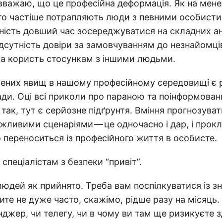
вважаю, що це професійна деформація. Як на мене,
то частіше потрапляють люди з певними особист
ність довший час зосереджуватися на складних а
ідсутність довіри за замовчуванням до незнайомців
на користь стосункам з іншими людьми.
ених явищ в нашому професійному середовищі є р
ди. Оці всі приколи про параною та поінформова
так, тут є серйозне підґрунтя. Вміння прогнозувати
ливими сценаріями — це одночасно і дар, і прок
 переноситься із професійного життя в особисте.
спеціалістам з безпеки “привіт”.
юдей як прийнято. Треба вам поспілкуватися із з
ите не дуже часто, скажімо, рідше разу на місяць.
нджер, чи телегу, чи в чому ви там ще ризикуєте з