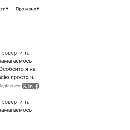
кти
Про мене
▼
▼
нтроверти та
 намагаємось
Особсито я не
сію просто ч.
Поділитися:
нтроверти та
 намагаємось