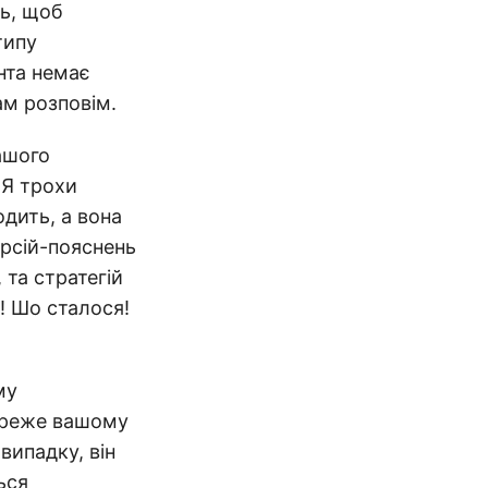
дь, щоб
типу
нта немає
ам розповім.
ашого
 Я трохи
дить, а вона
ерсій-пояснень
 та стратегій
а! Шо сталося!
му
береже вашому
випадку, він
ься