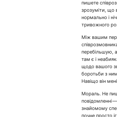
пишете співрозм
зрозуміти, що 
нормально і ні
тривожного роз
Між вашим перш
співрозмовника
перебільшую, а
там є і неабия
щодо вашого зв
боротьби з ними
Навіщо він мені
Мораль. Не пиш
повідомленні —
знайомому спец
почне просто і