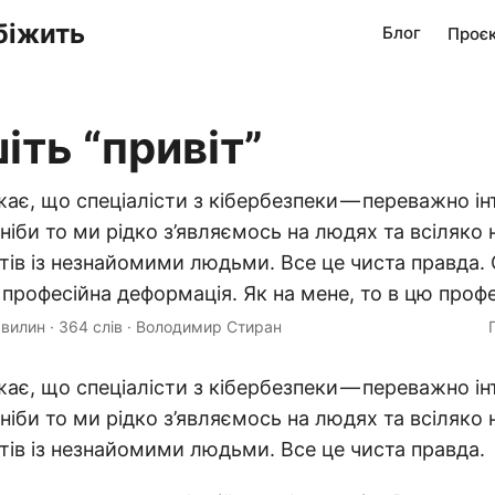
біжить
Блог
Проє
іть “привіт”
жає, що спеціалісти з кібербезпеки — переважно і
ніби то ми рідко з’являємось на людях та всіляко
тів із незнайомими людьми. Все це чиста правда. 
професійна деформація. Як на мене, то в цю профе
хвилин
·
364 слів
·
Володимир Стиран
жає, що спеціалісти з кібербезпеки — переважно і
ніби то ми рідко з’являємось на людях та всіляко
тів із незнайомими людьми. Все це чиста правда.