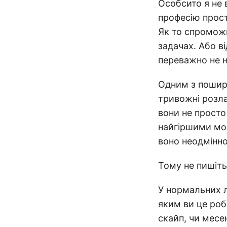
Особсито я не 
професію прос
Як то спромож
задачах. Або в
переважно не 
Одним з пошир
тривожні розла
вони не просто 
найгіршими мож
воно неодмінно
Тому не пишіть 
У нормальних л
яким ви це роб
скайп, чи месе