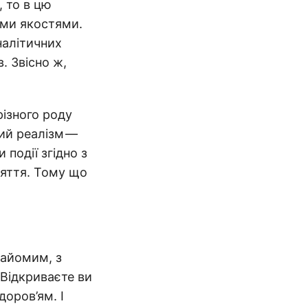
 то в цю
ими якостями.
налітичних
. Звісно ж,
ізного роду
ний реалізм —
 події згідно з
ляття. Тому що
найомим, з
 Відкриваєте ви
доров’ям. І