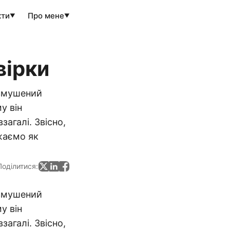
кти
Про мене
▼
▼
вірки
 змушений
у він
загалі. Звісно,
жаємо як
Поділитися:
 змушений
у він
загалі. Звісно,