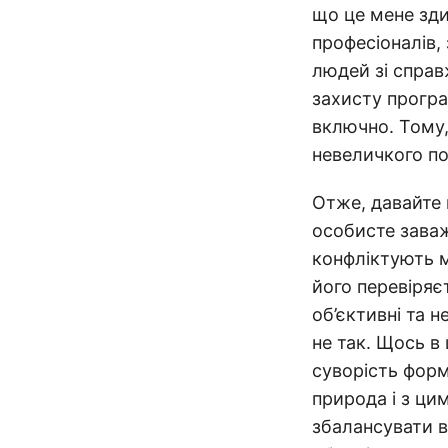
що це мене зди
професіоналів, 
людей зі справ
захисту програ
включно. Тому,
невеличкого по
Отже, давайте 
особисте заваж
конфліктують м
його перевіряє
об’єктивні та н
не так. Щось в 
суворість форм
природа і з ци
збалансувати в 