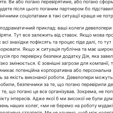
ите. Ви або погано перевірятиме, або погано сфо
будете після цього поганим партнером бо підстави
інічними соціопатами в такі ситуації краще не пот
лодраматичний приклад: ваші колеги девелопери 
іряти. Тут все залежить від ставок. Якщо мова про
 всі знахідки пофіксять та процес піде далі, то ту
орювати. Якщо ж ситуація публічна та має широк
усія про перевірку безпеки додатку Дія, яка завела
ізко змінюється. Є зовнішні загрози для компанії, 
виникає потенційна корпоративна або персональна
ть за якість виконаної роботи. Девелопери можуть 
обили, безпечники за те, що погано перевірили де
те, що погано це все організував. Зокрема, не по
ікту інтересів. Адже якої б ми високої не були ду
вень наших колег, «ми не беремо на роботу мудакі
ративна стратегія. Ми не хочемо, щоб між колег