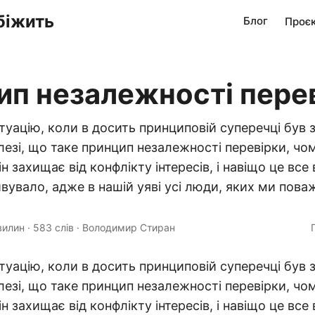
біжить
Блог
Проє
п незалежності пере
туацію, коли в досить принциповій суперечці був
езі, що таке принцип незалежності перевірки, чом
н захищає від конфлікту інтересів, і навіщо це все в
вувало, адже в нашій уяві усі люди, яких ми пова
вилин
·
583 слів
·
Володимир Стиран
туацію, коли в досить принциповій суперечці був
езі, що таке принцип незалежності перевірки, чом
н захищає від конфлікту інтересів, і навіщо це все в