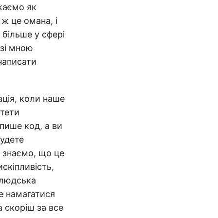
жаємо як
 ж це омана, і
 більше у сфері
 зі мною
 написати
ація, коли наше
итети
пише код, а ви
будете
є знаємо, що це
искіпливість,
 людська
те намагатися
а скоріш за все