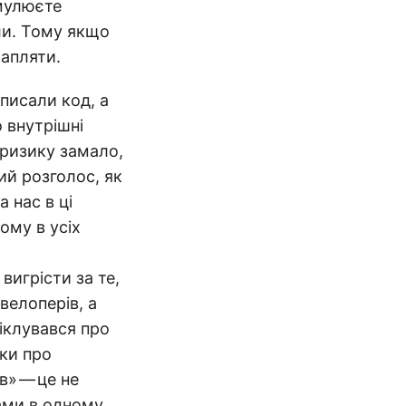
рмулюєте
ли. Тому якщо
рапляти.
писали код, а
 внутрішні
т ризику замало,
ий розголос, як
 нас в ці
тому в усіх
вигрісти за те,
велоперів, а
піклувався про
мки про
в» — це не
ами в одному