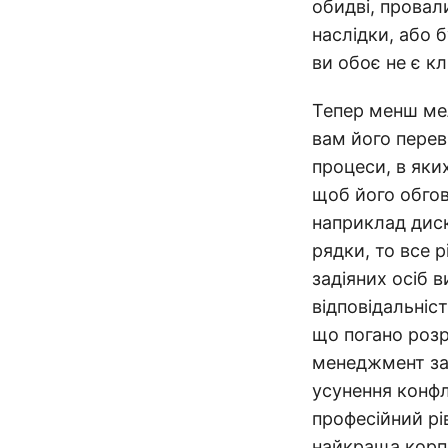
обидві, провал
наслідки, або 
ви обоє не є кл
Тепер менш ме
вам його перев
процеси, в яких
щоб його обгов
наприклад диск
рядки, то все р
задіяних осіб 
відповідальніс
що погано розр
менеджмент за 
усунення конфл
професійний рі
найкраща корпо