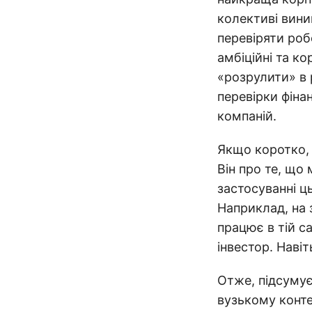
колективі вини
перевіряти роб
амбіційні та к
«розрулити» в 
перевірки фіна
компаній.
Якщо коротко, 
Він про те, що
застосуванні ць
Наприклад, на 
працює в тій са
інвестор. Навіт
Отже, підсумує
вузькому конте