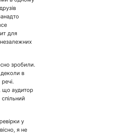
друзів
занадто
все
ит для
ю незалежних
асно зробили.
 деколи в
 речі.
, що аудитор
є спільний
ревірки у
існо, я не