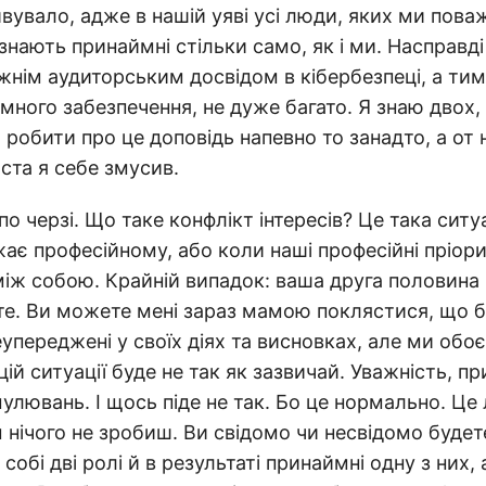
вувало, адже в нашій уяві усі люди, яких ми пова
знають принаймні стільки само, як і ми. Насправді
жнім аудиторським досвідом в кібербезпеці, а тим
много забезпечення, не дуже багато. Я знаю двох,
 робити про це доповідь напевно то занадто, а от
ста я себе змусив.
по черзі. Що таке конфлікт інтересів? Це така ситу
ає професійному, або коли наші професійні пріор
іж собою. Крайній випадок: ваша друга половина 
те. Ви можете мені зараз мамою поклястися, що 
еупереджені у своїх діях та висновках, але ми обо
цій ситуації буде не так як зазвичай. Уважність, пр
улювань. І щось піде не так. Бо це нормально. Це
м нічого не зробиш. Ви свідомо чи несвідомо буде
собі дві ролі й в результаті принаймні одну з них, 