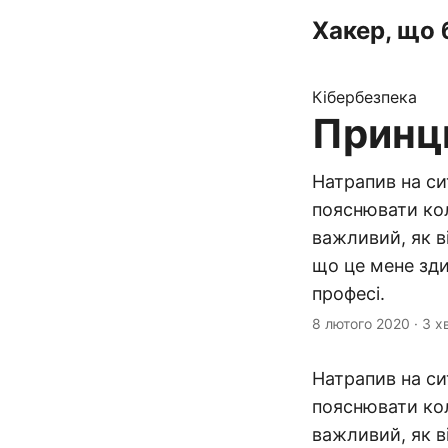
Хакер, що 
Кібербезпека
Принци
Натрапив на си
пояснювати кол
важливий, як ві
що це мене зди
професі.
8 лютого 2020
·
3 х
Натрапив на си
пояснювати кол
важливий, як ві