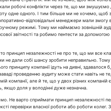
кали робочі конфлікти через те, що ми змушуємо 
оту одне одного. І тим більше ми не хочемо, щоб 
орпоративно-відповідальні менеджери мали змогу 
ручному режимі. Тому ми наймаємо зовнішній ауд
нсової звітності та робимо пентести за допомого
то принцип незалежності не про те, що ми все кл
 ми не дали собі шансу зробити неправильно. Тому
ого принципу компанії ідуть на дивні, здавалося б,
заваді проведенню аудиту може стати навіть не те
мій компанії, але й те, що у двох різних компаній 
ь, якщо доля у володінні дуже незначна.
мо. Не варто сприймати принцип незалежності пе
ксті перевірки власної роботи або роботи колег. Зв