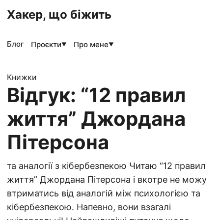
Хакер, що біжить
Блог
Проєкти
Про мене
▼
▼
Книжки
Відгук: “12 правил
життя” Джордана
Пітерсона
та аналогії з кібербезпекою Читаю “12 правил
життя” Джордана Пітерсона і вкотре не можу
втриматись від аналогій між психологією та
кібербезпекою. Напевно, вони взагалі