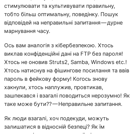
стимулювати та культивувати правильну,
тобто більш оптимальну, поведінку. Пошук
відповідей на неправильні запитання — дурне
марнування часу.
Ось вам аналогія з кібербезпекою. Хтось
виклав конфіденційні дані на FTP без пароля!
Хтось не оновив Struts2, Samba, Windows etc.!
Хтось натиснув на фішингове посилання та ввів
пароль в фейкову форму! Когось знову
хакнули, хтось наплужив, провтикав,
зашпекався і взагалі поводиться нерозумно! Як
таке може бути?? — Неправильне запитання.
Як люди взагалі, хоч подекуди, можуть
залишатися в відносній безпеці? Як їм