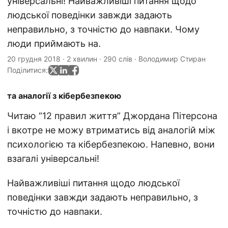
універсальні! Найважливіші питання щодо
людської поведінки завжди задають
неправильно, з точністю до навпаки. Чому
люди приймають на.
20 грудня 2018
·
2 хвилин
·
290 слів
·
Володимир Стиран
Поділитися:
та аналогії з кібербезпекою
Читаю “12 правил життя” Джордана Пітерсона
і вкотре не можу втриматись від аналогій між
психологією та кібербезпекою. Напевно, вони
взагалі універсальні!
Найважливіші питання щодо людської
поведінки завжди задають неправильно, з
точністю до навпаки.