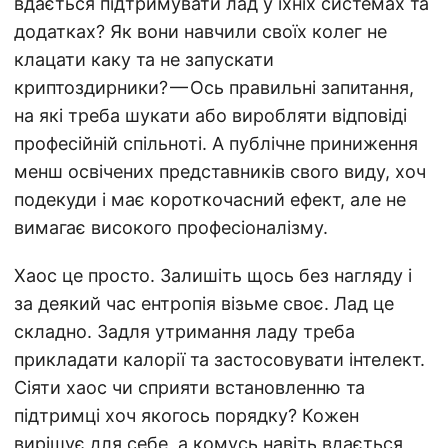
вдається підтримувати лад у їхніх системах та
додатках? Як вони навчили своїх колег не
клацати каку та не запускати
криптоздирники? — Ось правильні запитання,
на які треба шукати або виробляти відповіді
професійній спільноті. А публічне приниження
менш освічених представників свого виду, хоч
подекуди і має короткочасний ефект, але не
вимагає високого професіоналізму.
Хаос це просто. Залишіть щось без нагляду і
за деякий час ентропія візьме своє. Лад це
складно. Задля утримання ладу треба
прикладати калорії та застосовувати інтелект.
Сіяти хаос чи сприяти встановленню та
підтримці хоч якогось порядку? Кожен
вирішує для себе, а комусь навіть вдається