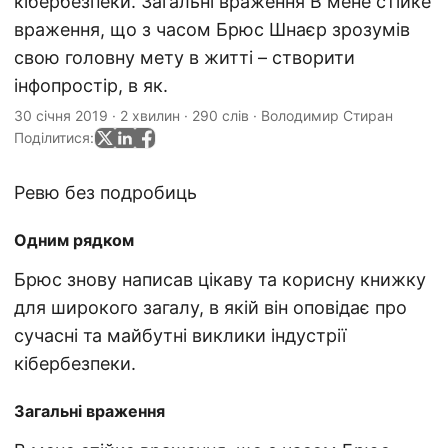
кібербезпеки. Загальні враження В мене стійке
враження, що з часом Брюс Шнаєр зрозумів
свою головну мету в житті – створити
інфопростір, в як.
30 січня 2019
·
2 хвилин
·
290 слів
·
Володимир Стиран
Поділитися:
Ревю без подробиць
Одним рядком
Брюс знову написав цікаву та корисну книжку
для широкого загалу, в якій він оповідає про
сучасні та майбутні виклики індустрії
кібербезпеки.
Загальні враження