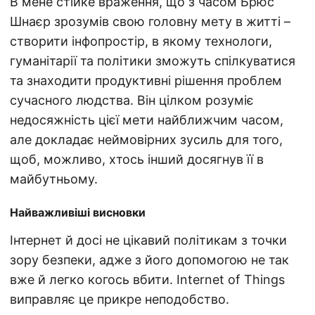
В мене стійке враження, що з часом Брюс
Шнаєр зрозумів свою головну мету в житті –
створити інфопростір, в якому технологи,
гуманітарії та політики зможуть спілкуватися
та знаходити продуктивні рішення проблем
сучасного людства. Він цілком розуміє
недосяжність цієї мети найближчим часом,
але докладає неймовірних зусиль для того,
щоб, можливо, хтось інший досягнув її в
майбутньому.
Найважливіші висновки
Інтернет й досі не цікавий політикам з точки
зору безпеки, адже з його допомогою не так
вже й легко когось вбити. Internet of Things
виправляє це прикре неподобство.