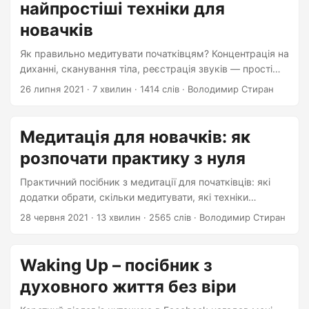
найпростіші техніки для
новачків
Як правильно медитувати початківцям? Концентрація на
диханні, сканування тіла, реєстрація звуків — прості
техніки для щоденної практики.
26 липня 2021
·
7 хвилин
·
1414 слів
·
Володимир Стиран
Медитація для новачків: як
розпочати практику з нуля
Практичний посібник з медитації для початківців: які
додатки обрати, скільки медитувати, які техніки
найефективніші. Починайте сьогодні.
28 червня 2021
·
13 хвилин
·
2565 слів
·
Володимир Стиран
Waking Up – посібник з
духовного життя без віри