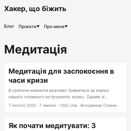
Хакер, що біжить
Блог
Проєкти
Про мене
▼
▼
Медитація
Медитація для заспокоєння в
часи кризи
В критичні моменти важливо триматися за кермо
нашого головного інструмента: мозку. Одним зі
способів психічного саморегулювання є медитація. З
7 лютого 2022
·
7 хвилин
·
1342 слів
·
Володимир Стиран
чого почати?
Як почати медитувати: 3