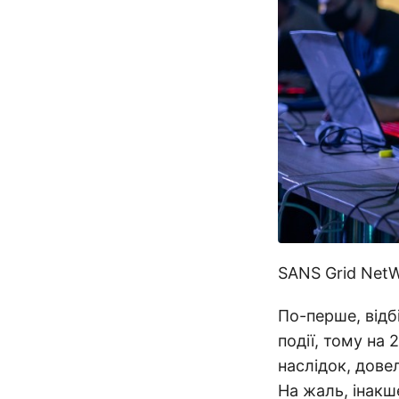
SANS Grid NetW
По-перше, відб
події, тому на
наслідок, дове
На жаль, інакш