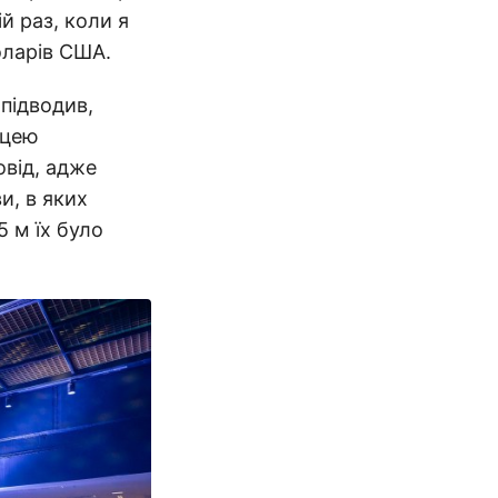
й раз, коли я
оларів США.
 підводив,
ицею
овід, адже
и, в яких
5 м їх було