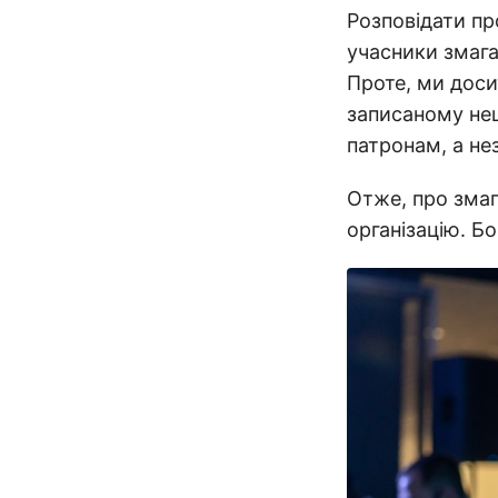
Розповідати пр
учасники змага
Проте, ми доси
записаному не
патронам, а не
Отже, про змаг
організацію. Б