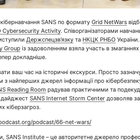
і кібернавчання SANS по формату
Grid NetWars
відб
 Cybersecurity Activity
. Співорганізаторами навчан
виступили
Держспецзв’язку
та
НКЦК РНБО
України
ty Group
із задоволенням взяла участь в змаганнях
епер докладніше.
ати ваш час на історичні екскурси. Просто зазначу
 з найперших джерел інформації про кібербезпеку
NS Reading Room
радував практичними та подеку
а дайджест
SANS Internet Storm Center
дозволяв з
их кіберзагроз.
podcast.org/podcast/66-net-wars/
и,
SANS Institute
– це авторитетне джерело профес