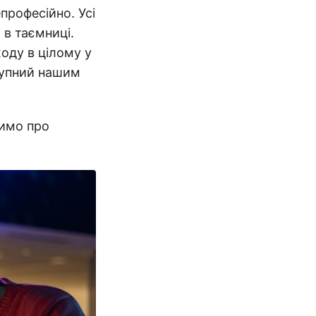
професійно. Усі
в таємниці.
оду в цілому у
тупний нашим
римо про