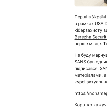
Перші в Україн
в рамках
USAID
кіберзахисту 
Berezha Securi
перше місце. Т
Не буду марнув
SANS був одним
підписався.
SA
матеріалами, 
курсі актуальн
https://noname
Коротко кажуч