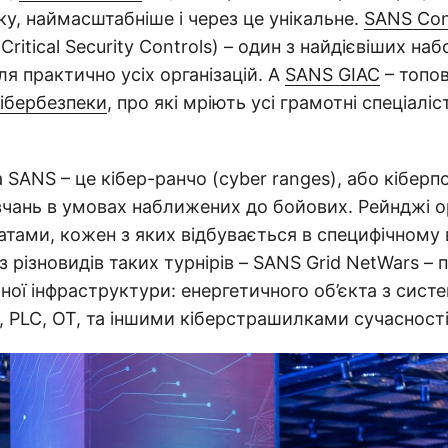
ку, наймасштабніше і через це унікальне.
SANS Con
Critical Security Controls) – один з найдієвіших наб
ля практично усіх організацій. А
SANS GIAC
– топов
кібербезпеки
, про які мріють усі грамотні спеціаліс
 SANS – це кібер-ранчо (cyber ranges), або кіберп
чань в умовах наближених до бойових. Рейнджі ор
атами, кожен з яких відбувається в специфічном
з різновидів таких турнірів – SANS Grid NetWars –
ної інфраструктури: енергетичного об’єкта з сист
, PLC, OT, та іншими кіберстрашилками сучасності