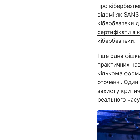
про кібербезпе
відомі як SANS 
кібербезпеки д
сертифікати з 
кібербезпеки.
І ще одна фішка
практичних нав
кількома форм
оточенні. Один 
захисту критич
реального часу