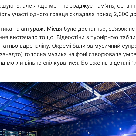
ошують, але якщо мені не зраджує пам’ять, останні
тість участі одного гравця складала понад 2,000 д
тика та антураж. Місця було достатньо, зв’язок не
ня вистачало тощо. Відеостіни з турнірною табл
татньо адреналіну. Окремі бали за музичний супр
 занадто) голосна музика на фоні створювала умов
 могли вільно спілкуватися. Бо вже на відстані 1,