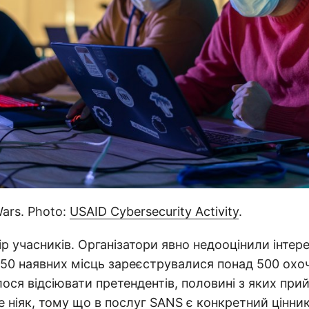
ars. Photo:
USAID Cybersecurity Activity
.
ір учасників. Організатори явно недооцінили інтер
 250 наявних місць зареєструвалися понад 500 охо
лося відсіювати претендентів, половині з яких при
е ніяк, тому що в послуг SANS є конкретний цінник