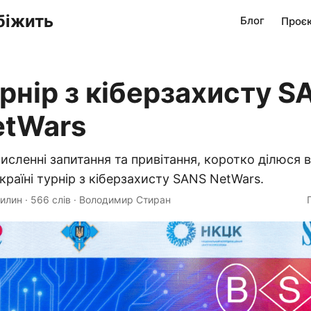
біжить
Блог
Проє
рнір з кіберзахисту S
etWars
 численні запитання та привітання, коротко ділюся
країні турнір з кіберзахисту SANS NetWars.
вилин
·
566 слів
·
Володимир Стиран