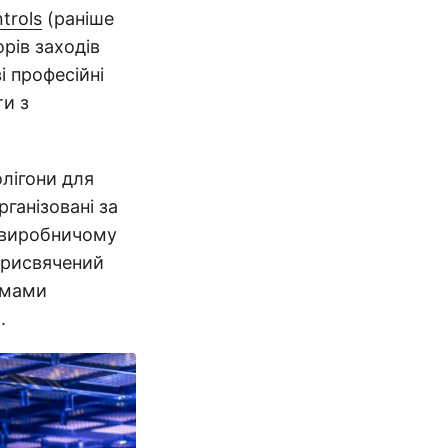
trols
(раніше
орів заходів
і професійні
ти з
олігони для
ганізовані за
у виробничому
 присвячений
емами
.