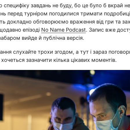
о специфіку завдань не буду, бо це було б вкрай не
нь перед турніром погодилися тримати подробиці 
ть докладно обговорюємо враження від гри та зах
щодавно епізоді
No Name Podcast
. Запис вже дос
забаром вийде й публічна версія.
ання слухайте трохи згодом, а тут і зараз погово
о хочеться зазначити кілька цікавих моментів.