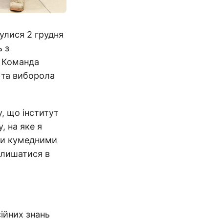
улися 2 грудня
ь з
. Команда
 та виборола
, що інститут
, на яке я
ди кумедними
алишатися в
ійних знань