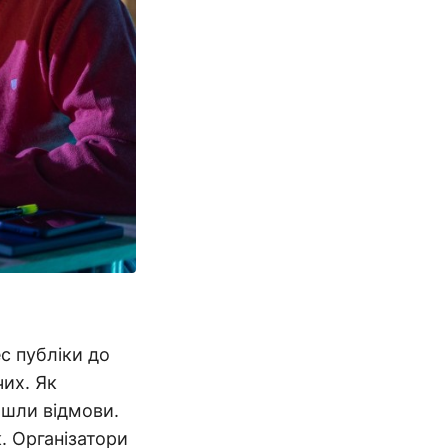
ес публіки до
чих. Як
йшли відмови.
. Організатори