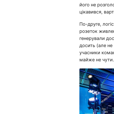
його не розгол
цікавився, вар
По-друге, логіс
розеток живлен
генерували дос
досить (але не
учасники команд
майже не чути.