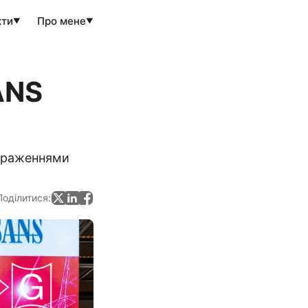
кти
Про мене
▼
▼
ANS
 враженнями
Поділитися: