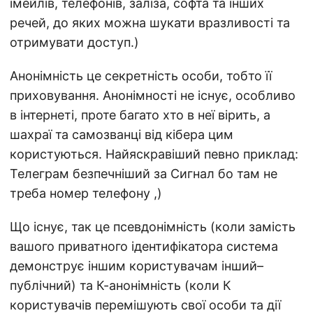
імейлів, телефонів, заліза, софта та інших
речей, до яких можна шукати вразливості та
отримувати доступ.)
Анонімність це секретність особи, тобто її
приховування. Анонімності не існує, особливо
в інтернеті, проте багато хто в неї вірить, а
шахраї та самозванці від кібера цим
користуються. Найяскравіший певно приклад:
Телеграм безпечніший за Сигнал бо там не
треба номер телефону ,)
Що існує, так це псевдонімність (коли замість
вашого приватного ідентифікатора система
демонструє іншим користувачам інший–
публічний) та К-анонімність (коли К
користувачів перемішують свої особи та дії