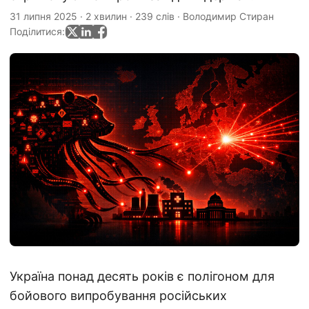
31 липня 2025
·
2 хвилин
·
239 слів
·
Володимир Стиран
Поділитися:
Україна понад десять років є полігоном для
бойового випробування російських