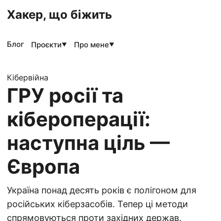
Хакер, що біжить
Блог
Проєкти
Про мене
▼
▼
Кібервійна
ГРУ росії та
кібероперації:
наступна ціль —
Європа
Україна понад десять років є полігоном для
російських кіберзасобів. Тепер ці методи
спрямовуються проти західних держав.