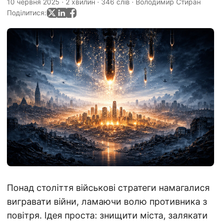
10 червня 2025
·
2 хвилин
·
346 слів
·
Володимир Стиран
Поділитися:
Понад століття військові стратеги намагалися
вигравати війни, ламаючи волю противника з
повітря. Ідея проста: знищити міста, залякати