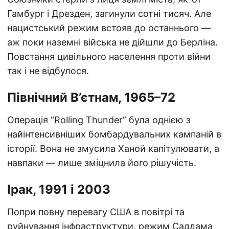
Гамбург і Дрезден, загинули сотні тисяч. Але
нацистський режим встояв до останнього —
аж поки наземні війська не дійшли до Берліна.
Повстання цивільного населення проти війни
так і не відбулося.
Північний В’єтнам, 1965–72
Операція “Rolling Thunder” була однією з
найінтенсивніших бомбардувальних кампаній в
історії. Вона не змусила Ханой капітулювати, а
навпаки — лише зміцнила його рішучість.
Ірак, 1991 і 2003
Попри повну перевагу США в повітрі та
руйнування інфраструктури, режим Саддама