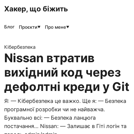
Хакер, що біжить
Блог
Проєкти
Про мене
▼
▼
Кібербезпека
Nissan втратив
вихідний код через
дефолтні креди у Git
Я: — Кібербезпека це важко. Ще я: — Безпека
програмної розробки чи не найважча.
Буквально всі: — Безпека ланцюга
постачання… Nissan: — Залишає в Гіті логін та