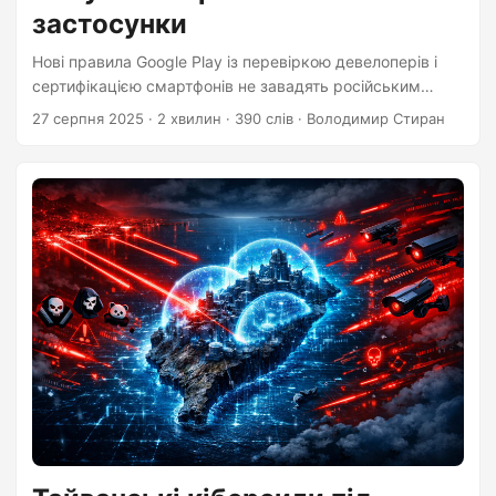
застосунки
Нові правила Google Play із перевіркою девелоперів і
сертифікацією смартфонів не завадять російським
військовим застосункам. Вони поширюються поза Play
27 серпня 2025
·
2 хвилин
·
390 слів
·
Володимир Стиран
Store і працюють завдяки AWS, Google Cloud та іншим
західним сервісам. Реальні обмеження потрібні на рівні
хмарної інфраструктури.