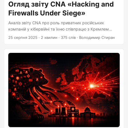
Огляд звіту CNA «Hacking and
Firewalls Under Siege»
Аналіз звіту CNA про роль приватних російських
компаній у кібервійні та їхню співпрацю з Кремлем
після 2022 року.
25 серпня 2025
·
2 хвилин
·
375 слів
·
Володимир Стиран