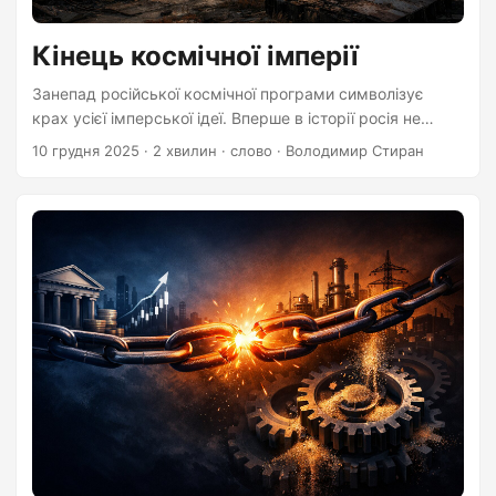
Кінець космічної імперії
Занепад російської космічної програми символізує
крах усієї імперської ідеї. Вперше в історії росія не
може самостійно відправляти космонавтів у космос.
10 грудня 2025
·
2 хвилин
·
слово
·
Володимир Стиран