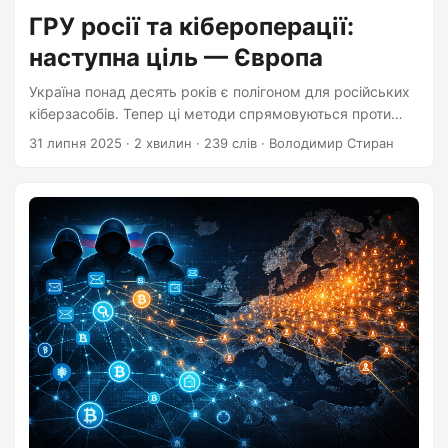
ГРУ росії та кібероперації:
наступна ціль — Європа
Україна понад десять років є полігоном для російських
кіберзасобів. Тепер ці методи спрямовуються проти
західних держав.
31 липня 2025
·
2 хвилин
·
239 слів
·
Володимир Стиран