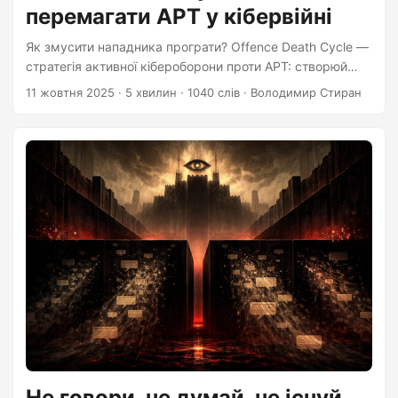
перемагати APT у кібервійні
Як змусити нападника програти? Offence Death Cycle —
стратегія активної кібероборони проти APT: створюй
операційне тертя і перемагай.
11 жовтня 2025
·
5 хвилин
·
1040 слів
·
Володимир Стиран
Не говори, не думай, не існуй