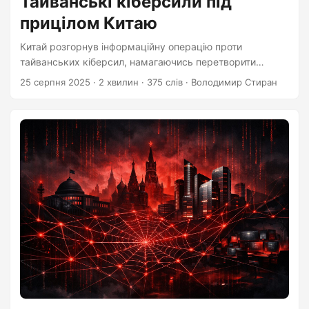
Тайванські кіберсили під
прицілом Китаю
Китай розгорнув інформаційну операцію проти
тайванських кіберсил, намагаючись перетворити
агресора на жертву через хибні звинувачення.
25 серпня 2025
·
2 хвилин
·
375 слів
·
Володимир Стиран