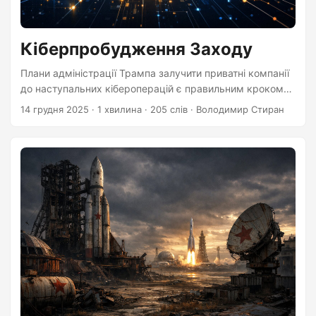
Кіберпробудження Заходу
Плани адміністрації Трампа залучити приватні компанії
до наступальних кібероперацій є правильним кроком
для виправлення концептуальних помилок Заходу.
14 грудня 2025
·
1 хвилина
·
205 слів
·
Володимир Стиран