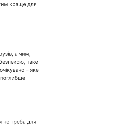
тим краще для
рузів, а чим,
рбезпекою, таке
очікувано – яке
 поглибше і
ам не треба для