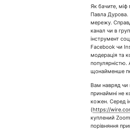
Як бачите, міф
Павла Дурова. 
мережу. Справд
канал чи в груп
інструмент соц
Facebook чи In
модерація та 
популярністю.
щонайменше пе
Вам навряд чи 
принаймні не 
кожен. Серед і
(
https://wire.c
куплений Zoom 
порівняння при