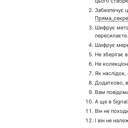
цього створюв
Забезпечує ц
Пряма_секре
Шифрує метад
пересилаєте
Шифрує мере
Не зберігає 
Не колекціон
Як наслідок,
Додатково, в
Вам повідомл
А ще в Signal
Він не походи
І він не нал