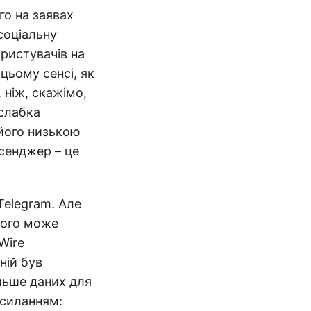
го на заявах
соціальну
ористувачів на
 цьому сенсі, як
 ніж, скажімо,
 слабка
його низькою
сенджер – це
Telegram. Але
ного може
Wire
ній був
ільше даних для
осиланням: