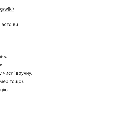
g/wiki/
 часто ви
ень.
ня.
 числі вручну.
омер тощо).
ацію.