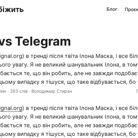
біжить
Блог
Проє
 vs Telegram
signal.org) в тренді після твіта Ілона Маска, і все 
ього увагу. Я не великий шанувальник Ілона, в том
бається те, що він робить, але не завжди подобаєт
 цьому випадку я тішуся, що таке відбувається, бо 
лин
·
393 слів
·
Володимир Стиран
ignal.org
) в тренді після твіта Ілона Маска, і все б
ього увагу. Я не великий шанувальник Ілона, в том
бається те, що він робить, але не завжди подобаєт
 цьому випадку я тішуся, що таке відбувається, бо