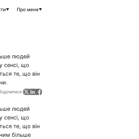
кти
Про мене
▼
▼
більше людей
у сенсі, що
ься те, що він
чи.
Поділитися:
ільше людей
у сенсі, що
ься те, що він
 чим більше