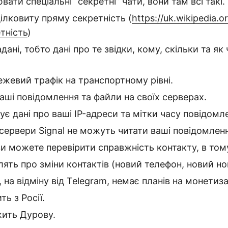
ати спеціальні “секретні” чати, вони там всі такі.
ілковиту пряму секретність (
https://uk.wikipedia.or
тність
)
ані, тобто дані про те звідки, кому, скільки та як
.
жевий трафік на транспортному рівні.
ваші повідомлення та файли на своїх серверах.
ує дані про ваші IP-адреси та мітки часу повідомл
 сервери Signal не можуть читати ваші повідомлен
и можете перевірити справжність контакту, в тому
ять про зміни контактів (новий телефон, новий н
, на відміну від Telegram, немає планів на монетиз
ть з Росії.
ежить Дурову.