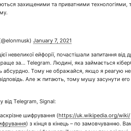
ються захищеними та приватними технологіями, 
му.
 (@elonmusk)
January 7, 2021
цієї невеликої ейфорії, почастішали запитання від д
 краще за… Telegram. Людині, яка займається кібе
ь абсурдно. Тому не ображайся, якщо я реагую не
 відповідь. Але ж питають, тому мушу засунути его
у від Telegram, Signal:
аскрізне шифрування (
https://uk.wikipedia.org/wiki/
ифрування
) з кінця в кінець – по замовчуванню. В