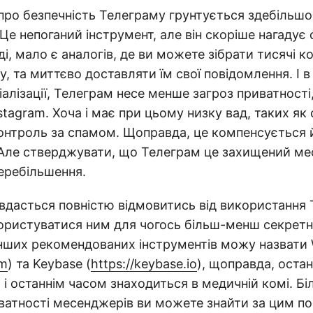
 про безпечність Телеграму грунтується здебільшо
Це непоганий інструмент, але він скоріше нагадує 
і, мало є аналогів, де ви можете зібрати тисячі к
у, та миттєво доставляти їм свої повідомлення. І в
іалізації, Телеграм несе менше загроз приватності,
stagram. Хоча і має при цьому низку вад, таких як
контроль за спамом. Щоправда, це компенсується 
 Але стверджувати, що Телеграм це захищений ме
ребільшення.
вдасться повністю відмовитись від використання 
користуватися ним для чогось більш-менш секрет
нших рекомендованих інструментів можу назвати 
om
) та Keybase (
https://keybase.io
), щоправда, остан
і останнім часом знаходиться в медичній комі. Б
ватності месенджерів ви можете знайти за цим п