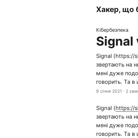
Хакер, що 
Кібербезпека
Signal
Signal (https://
звертають на н
мені дуже подо
говорить. Та в
9 січня 2021
·
2 хви
Signal (
https://s
звертають на н
мені дуже подо
говорить. Та в