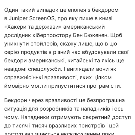
Один такий випадок це епопея з бекдором
в Juniper ScreenOS, про яку пише в книзі
«Хакери та держави» американський
дослідник кіберпростору Бен Бюкенен. Щоб
уникнути спойлерів, скажу лише, що в цю
серію продуктів в різний час вбудовували свої
бекдори американські, китайські та якісь ще
невідомі спецслужби. І виглядали вони як
справжнісінькі вразливості, яких цілком
ймовірно могли припуститися програмісти.
Бекдори через вразливості це безпрограшна
ситуація для розробників та нападників і ось
чому. Нападники отримують секретний доступ
до тисяч і тисяч вразливих пристроїв і цей
доступ залишається ексклюзивним поки