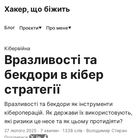
Хакер, що біжить
Блог
Проєкти
Про мене
▼
▼
Кібервійна
Вразливості та
бекдори в кібер
стратегії
Вразливості та бекдори як інструменти
кібероперацій. Як держави їх використовують,
які ризики це несе та як цьому протидіяти?
27 лютого 2025
·
7 хвилин
·
1338 слів
·
Володимир Стиран
Поділитися: