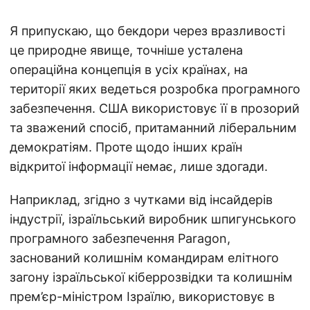
Я припускаю, що бекдори через вразливості
це природне явище, точніше усталена
операційна концепція в усіх країнах, на
території яких ведеться розробка програмного
забезпечення. США використовує її в прозорий
та зважений спосіб, притаманний ліберальним
демократіям. Проте щодо інших країн
відкритої інформації немає, лише здогади.
Наприклад, згідно з чутками від інсайдерів
індустрії, ізраїльський виробник шпигунського
програмного забезпечення Paragon,
заснований колишнім командирам елітного
загону ізраїльської кіберрозвідки та колишнім
прем’єр-міністром Ізраїлю, використовує в