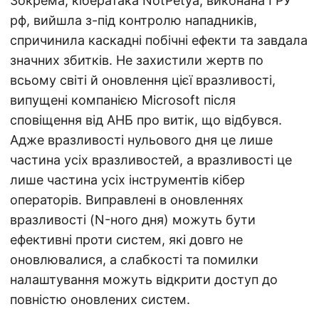
Зокрема, кібератака NotPetya, виконана ГРУ
рф, вийшла з-під контролю нападників,
спричинила каскадні побічні ефекти та завдала
значних збитків. Не захистили жертв по
всьому світі й оновлення цієї вразливості,
випущені компанією Microsoft після
сповіщення від АНБ про витік, що відбувся.
Адже вразливості нульового дня це лише
частина усіх вразливостей, а вразливості це
лише частина усіх інструментів кібер
операторів. Виправлені в оновленнях
вразливості (N-ного дня) можуть бути
ефективні проти систем, які довго не
оновлювалися, а слабкості та помилки
налаштування можуть відкрити доступ до
повністю оновлених систем.