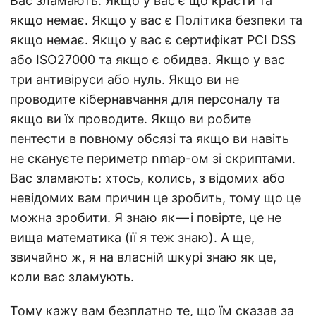
Вас зламають. Якщо у вас є що красти та
якщо немає. Якщо у вас є Політика безпеки та
якщо немає. Якщо у вас є сертифікат PCI DSS
або ISO27000 та якщо є обидва. Якщо у вас
три антивіруси або нуль. Якщо ви не
проводите кібернавчання для персоналу та
якщо ви їх проводите. Якщо ви робите
пентести в повному обсязі та якщо ви навіть
не скануєте периметр nmap-ом зі скриптами.
Вас зламають: хтось, колись, з відомих або
невідомих вам причин це зробить, тому що це
можна зробити. Я знаю як — і повірте, це не
вища математика (її я теж знаю). А ще,
звичайно ж, я на власній шкурі знаю як це,
коли вас зламують.
Тому кажу вам безплатно те, що їм сказав за