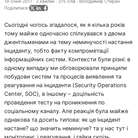
19 січня 2017
·
2 хвилин
·
315 слів
·
Володимир Стиран
Поділитися:
Сьогодні чогось згадалося, як я кілька років
тому майже одночасно спілкувався з двома
джентльменами на тему неминучості настання
інциденту, тобто факту компрометації
інформаційних систем. Контексти були різні: в
одному випадку ми обговорювали принципи
побудови систем та процесів виявлення та
реагування на інциденти (Security Operations
Center, SOC), в іншому – доцільність
проведення тесту на проникнення по
соціальному каналу. Але реакція була майже
однакова та досить типова: як це інцидент
настане? що значить неминуче? та у нас тут і
моніторинг, і реагування, і гайки скрізь