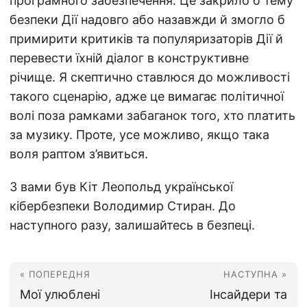
програмного забезпечення. Це закрило б тему
безпеки Дії надовго або назавжди й змогло б
примирити критиків та популяризаторів Дії й
перевести їхній діалог в конструктивне
річище. Я скептично ставлюся до можливості
такого сценарію, адже це вимагає політичної
волі поза рамками забаганок того, хто платить
за музику. Проте, усе можливо, якщо така
воля раптом з’явиться.
З вами був Кіт Леопольд української
кібербезпеки Володимир Стиран. До
наступного разу, залишайтесь в безпеці.
« ПОПЕРЕДНЯ
НАСТУПНА »
Мої улюблені
Інсайдери та