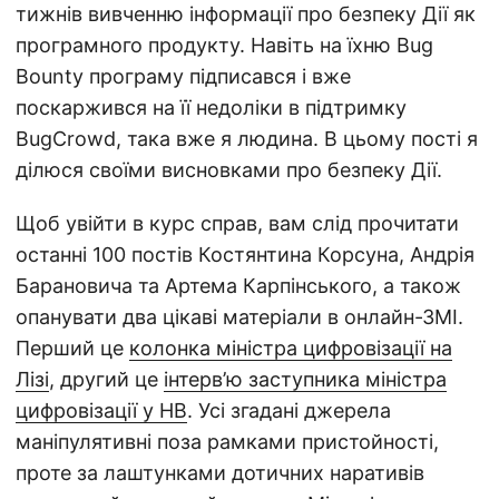
тижнів вивченню інформації про безпеку Дії як
програмного продукту. Навіть на їхню Bug
Bounty програму підписався і вже
поскаржився на її недоліки в підтримку
BugCrowd, така вже я людина. В цьому пості я
ділюся своїми висновками про безпеку Дії.
Щоб увійти в курс справ, вам слід прочитати
останні 100 постів Костянтина Корсуна, Андрія
Барановича та Артема Карпінського, а також
опанувати два цікаві матеріали в онлайн-ЗМІ.
Перший це
колонка міністра цифровізації на
Лізі
, другий це
інтерв’ю заступника міністра
цифровізації у НВ
. Усі згадані джерела
маніпулятивні поза рамками пристойності,
проте за лаштунками дотичних наративів