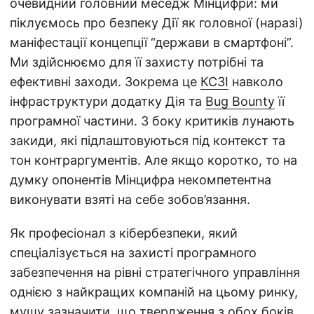
очевидний головний меседж Мінцифри: ми
піклуємось про безпеку Дії як головної (наразі)
маніфестації концепції “держави в смартфоні”.
Ми здійснюємо для її захисту потрібні та
ефективні заходи. Зокрема це
КСЗІ
навколо
інфраструктури додатку Дія та
Bug Bounty
її
програмної частини. З боку критиків лунають
закиди, які підлаштовуються під контекст та
тон контраргументів. Але якщо коротко, то на
думку опонентів Мінцифра некомпетентна
виконувати взяті на себе зобов’язання.
Як професіонал з кібербезпеки, який
спеціалізується на захисті програмного
забезпечення на рівні стратегічного управління
однією з найкращих компаній на цьому ринку,
мушу зазначити, що твердження з обох боків