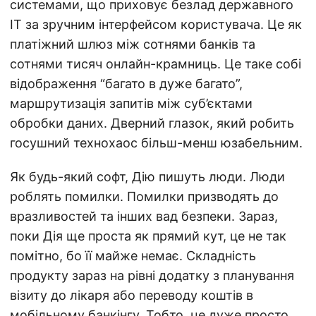
системами, що приховує безлад державного
ІТ за зручним інтерфейсом користувача. Це як
платіжний шлюз між сотнями банків та
сотнями тисяч онлайн-крамниць. Це таке собі
відображення “багато в дуже багато”,
маршрутизація запитів між суб’єктами
обробки даних. Дверний глазок, який робить
госушний технохаос більш-менш юзабельним.
Як будь-який софт, Дію пишуть люди. Люди
роблять помилки. Помилки призводять до
вразливостей та інших вад безпеки. Зараз,
поки Дія ще проста як прямий кут, це не так
помітно, бо її майже немає. Складність
продукту зараз на рівні додатку з планування
візиту до лікаря або переводу коштів в
мобільному банкінгу. Тобто, це дуже просто,