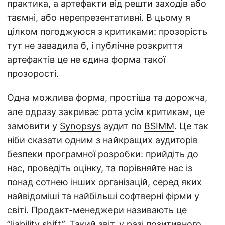
практика, а артефакти від решти заходів або
таємні, або нерепрезентативні. В цьому я
цілком погоджуюся з критиками: прозорість
тут не завадила б, і публічне розкриття
артефактів це не єдина форма такої
прозорості.
Одна можлива форма, простіша та дорожча,
але одразу закриває рота усім критикам, це
замовити у
Synopsys
аудит по
BSIMM
. Це так
ніби сказати одним з найкращих аудиторів
безпеки програмної розробки: прийдіть до
нас, проведіть оцінку, та порівняйте нас із
понад сотнею інших організацій, серед яких
найвідоміші та найбільші софтверні фірми у
світі. Продакт-менеджери називають це
”liability shift”. Такий звіт, у разі позитивного