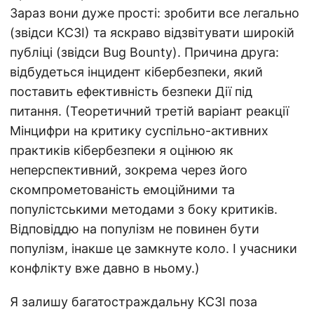
Зараз вони дуже прості: зробити все легально
(звідси КСЗІ) та яскраво відзвітувати широкій
публіці (звідси Bug Bounty). Причина друга:
відбудеться інцидент кібербезпеки, який
поставить ефективність безпеки Дії під
питання. (Теоретичний третій варіант реакції
Мінцифри на критику суспільно-активних
практиків кібербезпеки я оцінюю як
неперспективний, зокрема через його
скомпрометованість емоційними та
популістськими методами з боку критиків.
Відповіддю на популізм не повинен бути
популізм, інакше це замкнуте коло. І учасники
конфлікту вже давно в ньому.)
Я залишу багатостраждальну КСЗІ поза