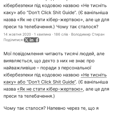
кібербезпеки під кодовою назвою «Не тисніть
каку» або “Don’t Click Shit Guide”. (Є ванільніша
назва «Як не стати кібер-жертвою», але це для
преси та телебачення.) Чому так сталося?
14 жовтня 2020
·
1 хвилина
·
186 слів
·
Володимир Стиран
Поділитися:
Мої повідомлення читають тисячі людей, але
виявляється, що дехто з них не знає про
найважливіше – поради з персональної
кібербезпеки під кодовою назвою
«Не тисніть
каку» або “Don’t Click Shit Guide”
. (Є ванільніша
назва
«Як не стати кібер-жертвою»
, але це для
преси та телебачення.)
Чому так сталося? Напевно через те, що я