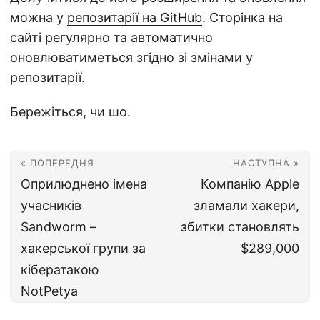
можна у
репозитарії на GitHub
. Сторінка на
сайті регулярно та автоматично
оновлюватиметься згідно зі змінами у
репозитарії.
Бережіться, чи шо.
« ПОПЕРЕДНЯ
НАСТУПНА »
Оприлюднено імена
Компанію Apple
учасників
зламали хакери,
Sandworm –
збитки становлять
хакерської групи за
$289,000
кібератакою
NotPetya