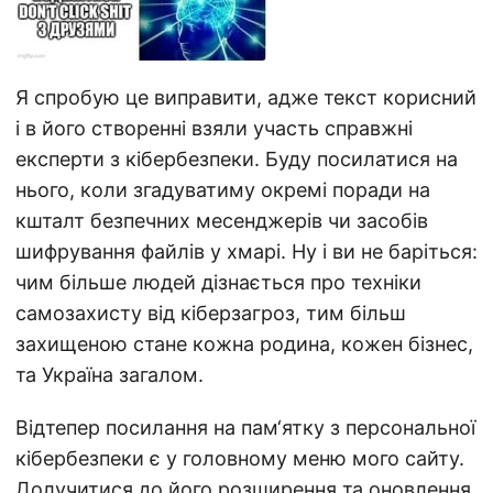
Я спробую це виправити, адже текст корисний
і в його створенні взяли участь справжні
експерти з кібербезпеки. Буду посилатися на
нього, коли згадуватиму окремі поради на
кшталт безпечних месенджерів чи засобів
шифрування файлів у хмарі. Ну і ви не баріться:
чим більше людей дізнається про техніки
самозахисту від кіберзагроз, тим більш
захищеною стане кожна родина, кожен бізнес,
та Україна загалом.
Відтепер посилання на пам‘ятку з персональної
кібербезпеки є у головному меню мого сайту.
Долучитися до його розширення та оновлення