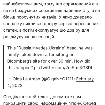
найнебезпечнішим, тому що спрямований він
не на бездумних споживачів лайновмісту, а на
більш просунутих читачів. У яких джерело
спочатку викликає довіру серією перевірених
статей, а потім експлуатує цю довіру для
роздмухування сенсацій.
This “Russia invades Ukraine” headline was
finally taken down after sitting on
Bloomberg’s site for over 30 min. How did
this happen?
pic.twitter.com/2mEtmKGSDl
— Olga Lautman (@OlgaNYC1211)
February
4, 2022
Сподіваюся цей текст допоможе вам
покращити свою інформаційну гігієну. Серед