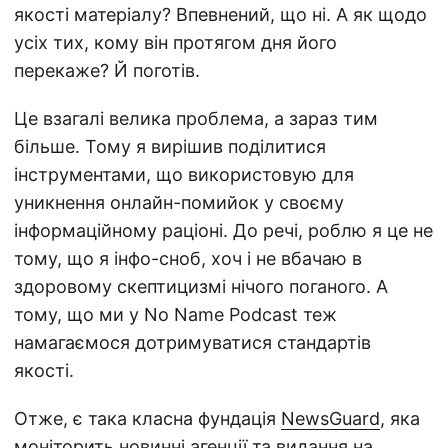
якості матеріалу? Впевнений, що ні. А як щодо
усіх тих, кому він протягом дня його
перекаже? Й поготів.
Це взагалі велика проблема, а зараз тим
більше. Тому я вирішив поділитися
інструментами, що використовую для
уникнення онлайн-помийок у своєму
інформаційному раціоні. До речі, роблю я це не
тому, що я інфо-сноб, хоч і не вбачаю в
здоровому скептицизмі нічого поганого. А
тому, що ми у No Name Podcast теж
намагаємося дотримуватися стандартів
якості.
Отже, є така класна фундація
NewsGuard
, яка
моніторить новинні агенції та видання на