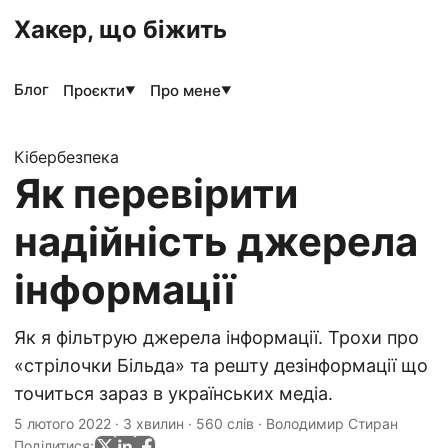
Хакер, що біжить
Блог
Проєкти
Про мене
▼
▼
Кібербезпека
Як перевірити
надійність джерела
інформації
Як я фільтрую джерела інформації. Трохи про
«стрілочки Більда» та решту дезінформації що
точиться зараз в українських медіа.
5 лютого 2022
·
3 хвилин
·
560 слів
·
Володимир Стиран
Поділитися: