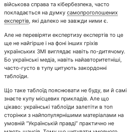
військова справа та кібербезпека, часто
покладається на думку
самопроголошених
експертів
, які далеко не завжди ними є.
Але не перевіряти експертизу експертів то це
ще не найгірше і на фоні інших гріхів
українських ЗМІ виглядає навіть по-дитячому.
Бо українські медіа, навіть найавторитетніші,
часто-густо в тупу цитують закордонні
таблоїди.
Що таке таблоїд пояснювати не буду, ви й самі
знаєте купу місцевих прикладів. Але що
цікаво: українські таблоїди залетіти в топ
сторінки з найпопулярнішими матеріалами на
умовній “Українській правді” практично не
мають шансів. Тому що цитувати умовного