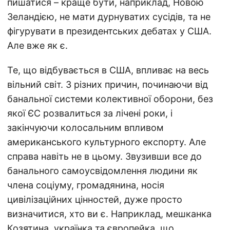
пишатися – краще бути, наприклад, Новою
Зеландією, не мати дурнуватих сусідів, та не
фігурувати в президентських дебатах у США.
Але вже як є.
Те, що відбувається в США, впливає на весь
вільний світ. З різних причин, починаючи від
банальної системи колективної оборони, без
якої ЄС розвалиться за лічені роки, і
закінчуючи колосальним впливом
американського культурного експорту. Але
справа навіть не в цьому. Звузивши все до
банального самоусвідомлення людини як
члена соціуму, громадянина, носія
цивілізаційних цінностей, дуже просто
визначитися, хто ви є. Наприклад, мешканка
Козятина, українка та європейка, що