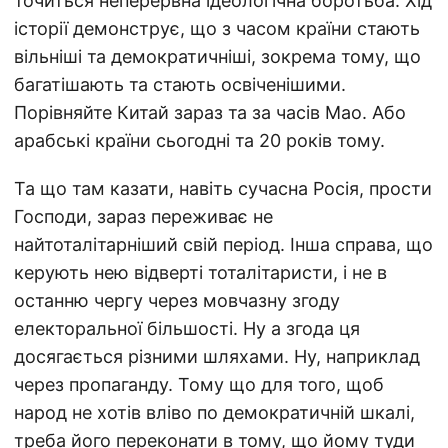
точиться неперервна ідеологічна боротьба. Хід
історії демонструє, що з часом країни стають
вільніші та демократичніші, зокрема тому, що
багатішають та стають освіченішими.
Порівняйте Китай зараз та за часів Мао. Або
арабські країни сьогодні та 20 років тому.
Та що там казати, навіть сучасна Росія, прости
Господи, зараз переживає не
найтоталітарніший свій період. Інша справа, що
керують нею відверті тоталітаристи, і не в
останню чергу через мовчазну згоду
електоральної більшості. Ну а згода ця
досягається різними шляхами. Ну, наприклад
через пропаганду. Тому що для того, щоб
народ не хотів вліво по демократичній шкалі,
треба його переконати в тому, що йому туди