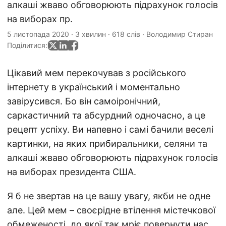
алкаші жваво обговорюють підрахунок голосів
на виборах пр.
5 листопада 2020
·
3 хвилин
·
618 слів
·
Володимир Стиран
Поділитися:
Цікавий мем перекочував з російського
інтернету в український і моментально
завірусився. Бо він самоіронічний,
саркастичний та абсурдний одночасно, а це
рецепт успіху. Ви напевно і самі бачили веселі
картинки, на яких прибиральники, селяни та
алкаші жваво обговорюють підрахунок голосів
на виборах президента США.
Я б не звертав на це вашу увагу, якби не одне
але. Цей мем – своєрідне втілення містечкової
обмеженості, до якої так мріє повернути нас