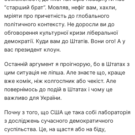
“старший брат”. Мовляв, нефіг вам, хахли,
мріяти про причетність до глобального
політичного контексту. Не доросли ви до
обговорення культурної кризи ліберальної
демократії. Куди вам до Штатів. Вони ого! А у
вас президент клоун.
Останній аргумент я проігнорую, бо в Штатах з
цим ситуація не ліпша. Але знаєте що, краще
вже комік, ніж колгоспник або чекіст. Але
повернімось до подій в Штатах і чому це
важливо для України.
Почну з того, що США це така собі лабораторія
з досліджень сучасного демократичного
суспільства. Це, на щастя або на біду,