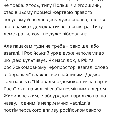
не треба. Хтось, типу Польщі чи Угорщини,
стає в цьому процесі жертвою правого
популізму й осідає десь дуже справа, але все
ще в рамках демократичного спектра. Типу
демократія, хоч і не дуже ліберальна.
Але пацакам туди не треба – рано ще, або
взагалі. І Російський уряд дуже наполегливо
цю ідею культивує. Як наслідок, в РФ та
російськомовному інфопросторі взагалі слово
“лібералізм” вважається лайливим. Дідько,
там навіть є “Ліберально-демократична партія
Росії”, яка, на чолі зі своїм незмінним лідером
Жириновським, є абсурдною пародією на цю
назву. І одним із неприємних наслідків
постімперського впливу російськомовного