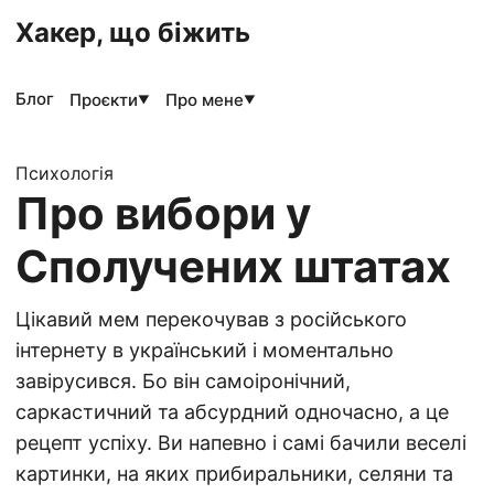
Хакер, що біжить
Блог
Проєкти
Про мене
▼
▼
Психологія
Про вибори у
Сполучених штатах
Цікавий мем перекочував з російського
інтернету в український і моментально
завірусився. Бо він самоіронічний,
саркастичний та абсурдний одночасно, а це
рецепт успіху. Ви напевно і самі бачили веселі
картинки, на яких прибиральники, селяни та