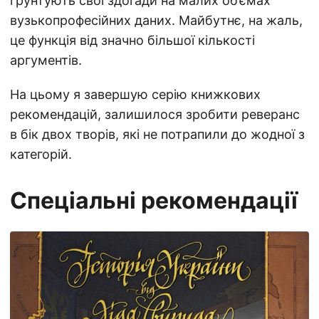
ґрунтують свої здогади на малих об’ємах
вузькопрофесійних даних. Майбутнє, на жаль,
це функція від значно більшої кількості
аргументів.
На цьому я завершую серію книжкових
рекомендацій, залишилося зробити реверанс
в бік двох творів, які не потрапили до жодної з
категорій.
Спеціальні рекомендації