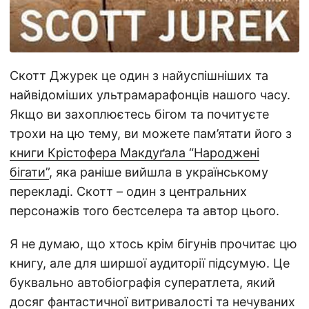
Скотт Джурек це один з найуспішніших та
найвідоміших ультрамарафонців нашого часу.
Якщо ви захоплюєтесь бігом та почитуєте
трохи на цю тему, ви можете пам’ятати його з
книги Крістофера Макдуґала “Народжені
бігати”
, яка раніше вийшла в українському
перекладі. Скотт – один з центральних
персонажів того бестселера та автор цього.
Я не думаю, що хтось крім бігунів прочитає цю
книгу, але для ширшої аудиторії підсумую. Це
буквально автобіографія суператлета, який
досяг фантастичної витривалості та нечуваних